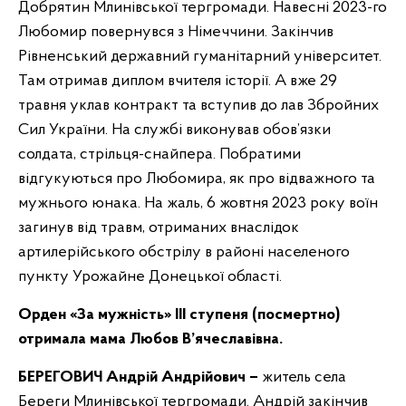
Добрятин Млинівської тергромади. Навесні 2023-го
Любомир повернувся з Німеччини. Закінчив
Рівненський державний гуманітарний університет.
Там отримав диплом вчителя історії. А вже 29
травня уклав контракт та вступив до лав Збройних
Сил України. На службі виконував обов’язки
солдата, стрільця-снайпера. Побратими
відгукуються про Любомира, як про відважного та
мужнього юнака. На жаль, 6 жовтня 2023 року воїн
загинув від травм, отриманих внаслідок
артилерійського обстрілу в районі населеного
пункту Урожайне Донецької області.
Орден «За мужність» ІІІ ступеня (посмертно)
отримала мама Любов В’ячеславівна.
БЕРЕГОВИЧ Андрій Андрійович –
житель села
Береги Млинівської тергромади. Андрій закінчив