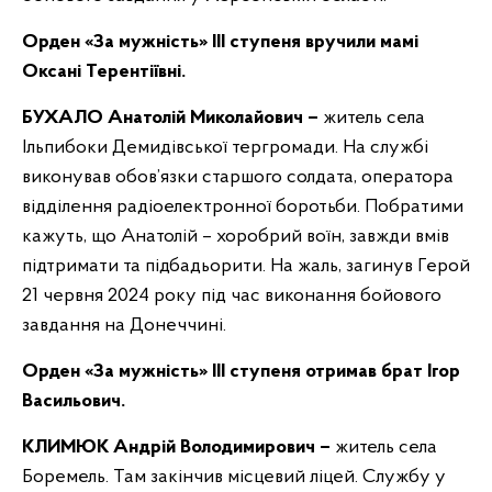
Орден «За мужність» ІІІ ступеня вручили мамі
Оксані Терентіївні.
БУХАЛО Анатолій Миколайович –
житель села
Ільпибоки Демидівської тергромади. На службі
виконував обов’язки старшого солдата, оператора
відділення радіоелектронної боротьби. Побратими
кажуть, що Анатолій – хоробрий воїн, завжди вмів
підтримати та підбадьорити. На жаль, загинув Герой
21 червня 2024 року під час виконання бойового
завдання на Донеччині.
Орден «За мужність» ІІІ ступеня отримав брат Ігор
Васильович.
КЛИМЮК Андрій Володимирович –
житель села
Боремель. Там закінчив місцевий ліцей. Службу у