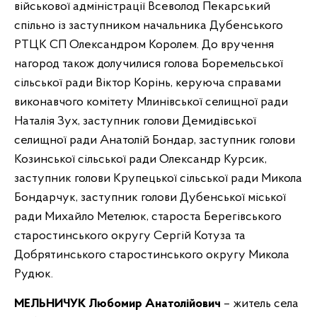
військової адміністрації Всеволод Пекарський
спільно із заступником начальника Дубенського
РТЦК СП Олександром Королем. До вручення
нагород також долучилися голова Боремельської
сільської ради Віктор Корінь, керуюча справами
виконавчого комітету Млинівської селищної ради
Наталія Зух, заступник голови Демидівської
селищної ради Анатолій Бондар, заступник голови
Козинської сільської ради Олександр Курсик,
заступник голови Крупецької сільської ради Микола
Бондарчук, заступник голови Дубенської міської
ради Михайло Метелюк, староста Берегівського
старостинського округу Сергій Котуза та
Добрятинського старостинського округу Микола
Рудюк.
МЕЛЬНИЧУК Любомир Анатолійович
– житель села