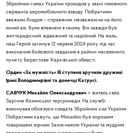
Збройних силах України проходив у звані головного
сержанта аеромобільного взводу. Побратими
вважали Андрія – справжнім, незважаючи на його
юний вік, були впевнені в ньому. Він завжди був
життєрадісний, відважний та надійний. На жаль,
наш Герой загинув 12 червня 2024 року під час
виконання бойового завдання в районі населеного
пункту Берестове Харківської області.
Орден «За мужність» ІІІ ступеня вручили дружині
Ірині Володимирівні та донечці Катрусі.
САВЧУК Михайло Олександрович –
житель села
Зарічне Козинської тергромади. На службі
виконував обов’язки солдата Збройних сил України.
Побратими кажуть, що Михайло був хорошим
товаришем, вірним Захисником України та мудрим