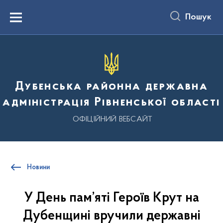
до
основного
Пошук
вмісту
Menu
Дубенська районна державна
адміністрація Рівненської області
ОФІЦІЙНИЙ ВЕБСАЙТ
Новини
У День пам’яті Героїв Крут на
Дубенщині вручили державні