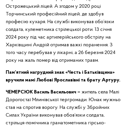
Острожецький ліцей. А згодом у 2020 році
Торчинський професійний ліцей, де здобув
професію кухаря. На службі виконував обо’язки
солдата, кулеметника стрілецької роти. 13 січня
2024 року під час артилерійського обстрілу на
Харківщині Андрій отримав важкі поранення. З
того часу перебував у лікарні, а 26 березня 2024
року на жаль помер від отриманих травм.
Пам’ятний нагрудний знак «Честь і Батьківщина»
вручили мамі Любові Ярославівні та брату Артуру.
ЧЕМЕРСЮК Василь Васильович –
житель села Малі
Дорогостаї Млинівської тергромади. Юнак мужньо
став на спротив ворогу. На службі у Збройних
Силах України виконував обов’язки солдата,
стрільця-помічника гранатометника гірсько-