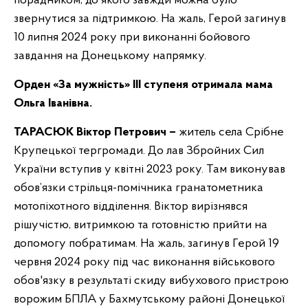
порадником, до якого завжди можна було
звернутися за підтримкою. На жаль, Герой загинув
10 липня 2024 року при виконанні бойового
завдання на Донецькому напрямку.
Орден «За мужність» ІІІ ступеня отримала мама
Ольга Іванівна.
ТАРАСЮК Віктор Петрович –
житель села Срібне
Крупецької тергромади. До лав Збройних Сил
України вступив у квітні 2023 року. Там виконував
обов’язки стрільця-помічника гранатометника
мотопіхотного відділення. Віктор вирізнявся
рішучістю, витримкою та готовністю прийти на
допомогу побратимам. На жаль, загинув Герой 19
червня 2024 року під час виконання військового
обов'язку в результаті скиду вибухового пристрою
ворожим БПЛА у Бахмутському районі Донецької