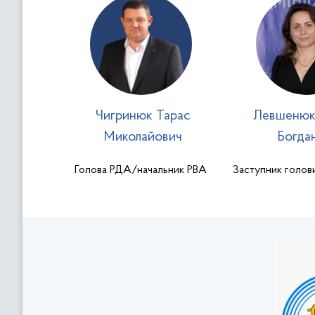
Чигринюк Тарас
Левшенюк
Миколайович
Богдан
Голова РДА/начальник РВА
Заступник голови