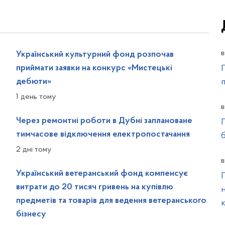
в
Український культурний фонд розпочав
приймати заявки на конкурс «Мистецькі
П
дебюти»
1 день тому
в
Через ремонтні роботи в Дубні заплановане
тимчасове відключення електропостачання
2 дні тому
в
Український ветеранський фонд компенсує
витрати до 20 тисяч гривень на купівлю
предметів та товарів для ведення ветеранського
бізнесу