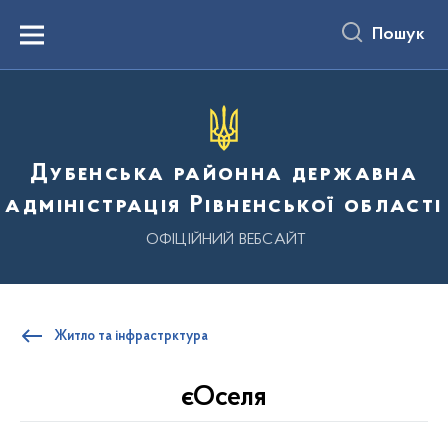
до
основного
Пошук
вмісту
Menu
Дубенська районна державна
адміністрація Рівненської області
ОФІЦІЙНИЙ ВЕБСАЙТ
Житло та інфрастрктура
єОселя