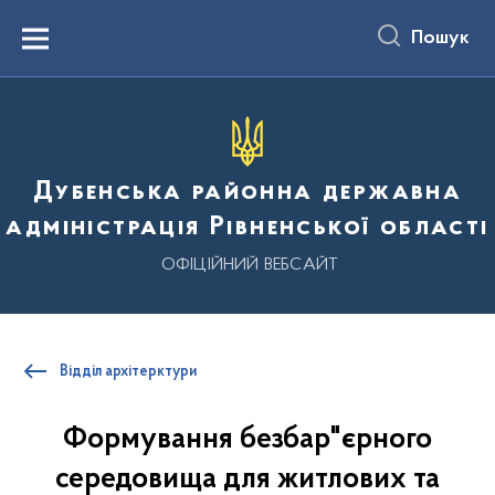
до
основного
Пошук
вмісту
Menu
Дубенська районна державна
адміністрація Рівненської області
ОФІЦІЙНИЙ ВЕБСАЙТ
Відділ архітерктури
Формування безбар"єрного
середовища для житлових та