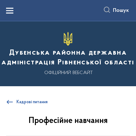
до
основного
Пошук
вмісту
Menu
Дубенська районна державна
адміністрація Рівненської області
ОФІЦІЙНИЙ ВЕБСАЙТ
Кадрові питання
Професійне навчання