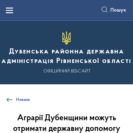
до
основного
Пошук
вмісту
Menu
Дубенська районна державна
адміністрація Рівненської області
ОФІЦІЙНИЙ ВЕБСАЙТ
Новини
Аграрії Дубенщини можуть
отримати державну допомогу