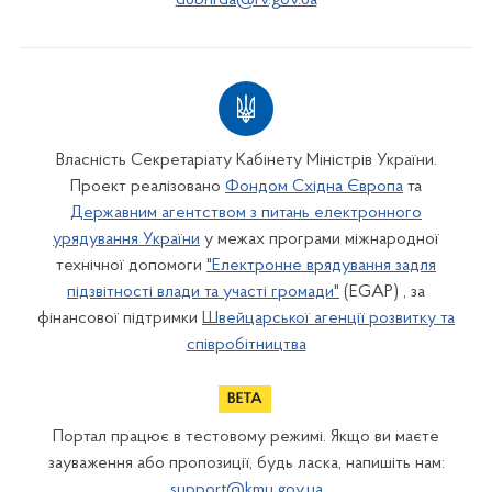
dubnrda@rv.gov.ua
Власність Секретаріату Кабінету Міністрів України.
Проект реалізовано
Фондом Східна Європа
та
Державним агентством з питань електронного
урядування України
у межах програми міжнародної
технічної допомоги
"Електронне врядування задля
підзвітності влади та участі громади"
(EGAP) , за
фінансової підтримки
Швейцарської агенції розвитку та
співробітництва
Портал працює в тестовому режимі. Якщо ви маєте
зауваження або пропозиції, будь ласка, напишіть нам:
support@kmu.gov.ua