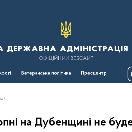
 державна адміністрація 
ОФІЦІЙНИЙ ВЕБСАЙТ
кості
Ветеранська політика
Пресцентр
ла?
рпні на Дубенщині не буде