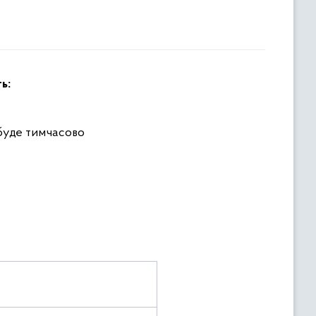
ь:
 буде тимчасово