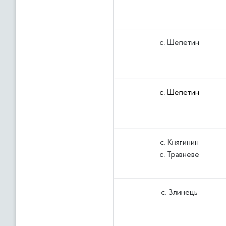
с. Шепетин
с. Шепетин
с. Княгинин
с. Травневе
с. Злинець