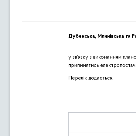
Дубенська, Млинівська та Р
у зв’язку з виконанням пла
припинятись електропостач
Перелік додається.