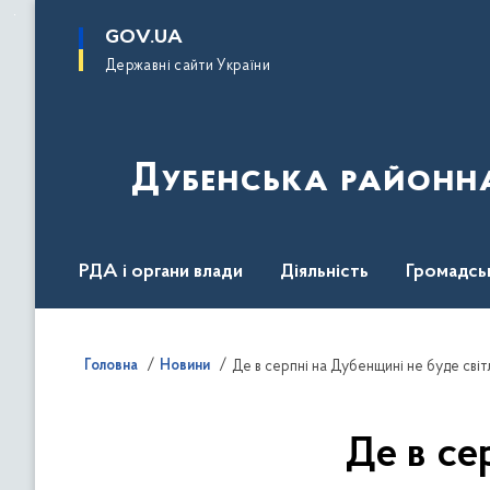
до
основного
GOV.UA
вмісту
Державні сайти України
Дубенська районна
РДА і органи влади
Діяльність
Громадсь
Головна
Новини
Де в серпні на Дубенщині не буде світ
Де в се