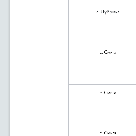
с. Дубрівка
с. Смига
с. Смига
с. Смига