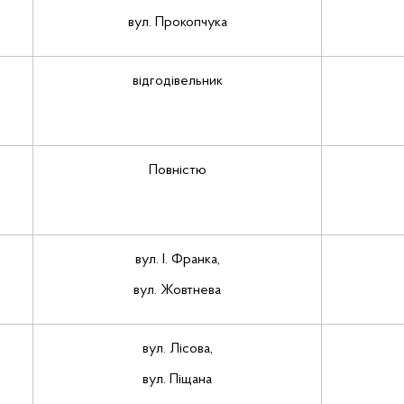
вул. Прокопчука
відгодівельник
Повністю
вул. І. Франка,
вул. Жовтнева
вул. Лісова,
вул. Піщана