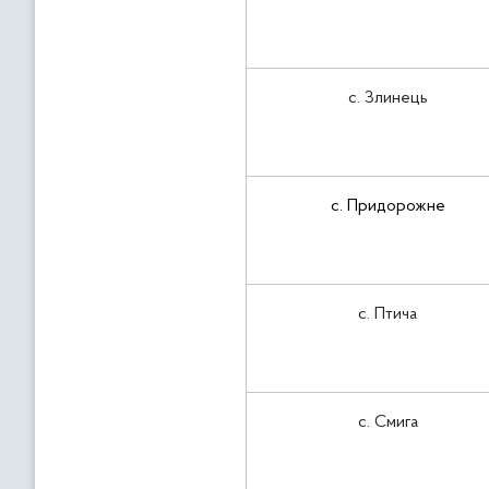
с. Злинець
с. Придорожне
с. Птича
с. Смига