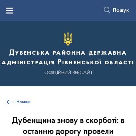
до
основного
Пошук
вмісту
Menu
Дубенська районна державна
адміністрація Рівненської області
ОФІЦІЙНИЙ ВЕБСАЙТ
Новини
Дубенщина знову в скорботі: в
останню дорогу провели