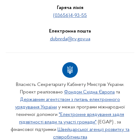
Гаряча лінія
(03656)4-93-55
Електронна пошта
dubnrda@rv.gov.ua
Власність Секретаріату Кабінету Міністрів України.
Проект реалізовано
Фондом Східна Європа
та
Державним агентством з питань електронного
урядування України
у межах програми міжнародної
технічної допомоги
"Електронне врядування задля
підзвітності влади та участі громади"
(EGAP) , за
фінансової підтримки
Швейцарської агенції розвитку та
співробітництва