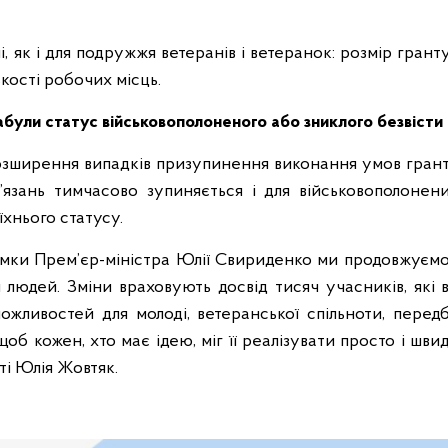
, як і для подружжя ветеранів і ветеранок: розмір грант
кості робочих місць.
набули статус військовополоненого або зниклого безвісти
зширення випадків призупинення виконання умов гранту
’язань тимчасово зупиняється і для військовополонен
хнього статусу.
римки Прем’єр-міністра Юлії Свириденко ми продовжуєм
людей. Зміни враховують досвід тисяч учасників, які 
можливостей для молоді, ветеранської спільноти, перед
щоб кожен, хто має ідею, міг її реалізувати просто і шв
і Юлія Жовтяк.