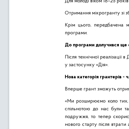
Для молоді віком 18–25 років
Отримання мікрогранту зі з
Крім цього, передбачена 
програми.
До програми долучився ще 
Після технічної реалізації
у застосунку «Дія».
Нова категорія грантерів - 
Вперше грант зможуть отрима
«Ми розширюємо коло тих, 
спільнотою до нас були т
подружжя, то тепер скорист
нового старту після втрати