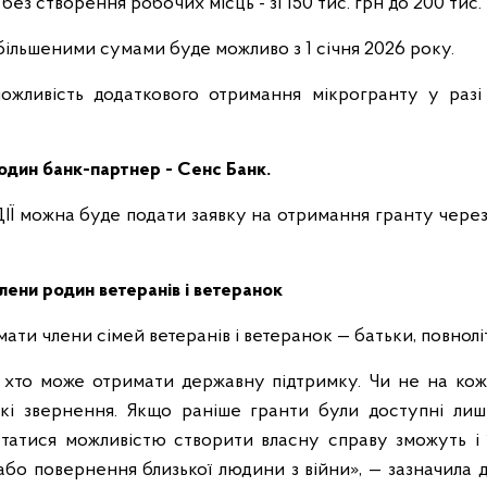
 без створення робочих місць - зі 150 тис. грн до 200 тис. 
більшеними сумами буде можливо з 1 січня 2026 року.
можливість додаткового отримання мікрогранту у разі
один банк-партнер - Сенс Банк.
 в ДІЇ можна буде подати заявку на отримання гранту чер
члени родин ветеранів і ветеранок
ти члени сімей ветеранів і ветеранок — батьки, повноліт
хто може отримати державну підтримку. Чи не на кожн
акі звернення. Якщо раніше гранти були доступні ли
атися можливістю створити власну справу зможуть і їх
 або повернення близької людини з війни», — зазначил