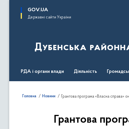
до
основного
GOV.UA
вмісту
Державні сайти України
Дубенська районна
РДА і органи влади
Діяльність
Громадсь
Головна
Новини
Грантова програма «Власна справа» оно
Грантова прогр