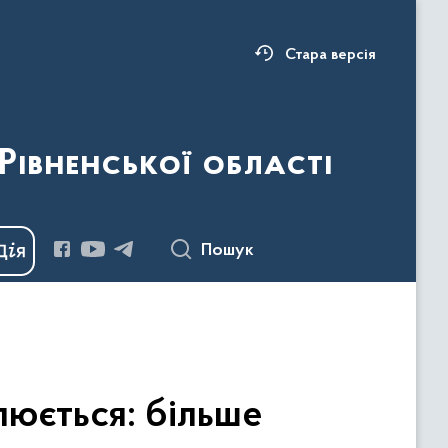
Стара версія
Рівненської області
Пошук
люється: більше