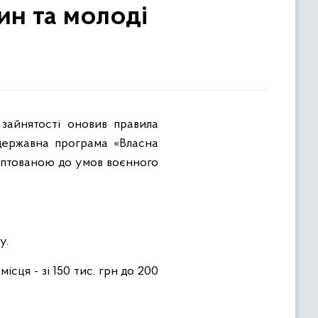
ин та молоді
 державна програма «Власна
даптованою до умов воєнного
у.
ісця - зі 150 тис. грн до 200