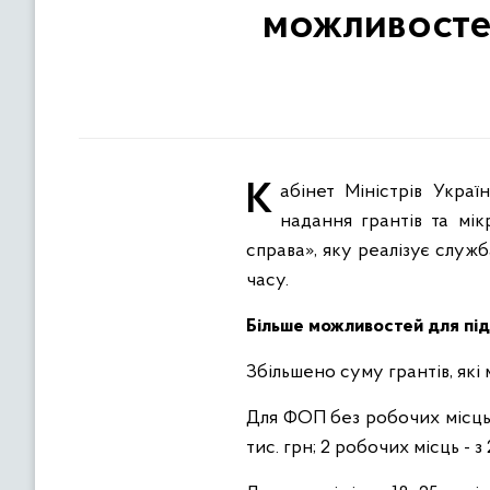
можливостей
Кабінет Міністрів України за ініціативою Мінекономіки та Державної служби зайнятості оновив правила
надання грантів та мі
справа», яку реалізує служ
часу.
Більше можливостей для пі
Збільшено суму грантів, які
Для ФОП без робочих місць - 
тис. грн; 2 робочих місць - з 