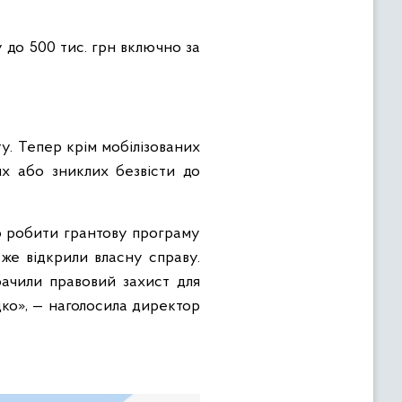
у до 500 тис. грн включно за
. Тепер крім мобілізованих
их або зниклих безвісти до
о робити грантову програму
вже відкрили власну справу.
бачили правовий захист для
идко», — наголосила директор