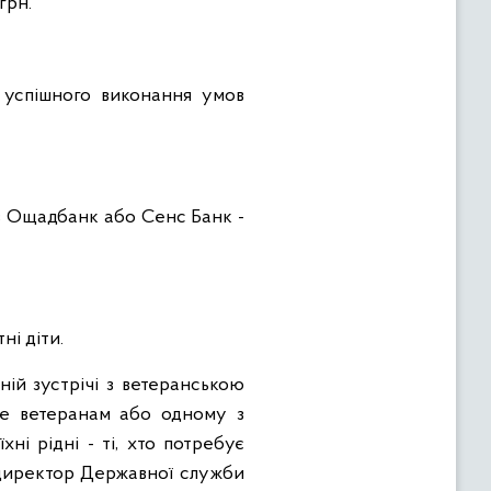
грн.
 успішного виконання умов
ез Ощадбанк або Сенс Банк -
ні діти.
ій зустрічі з ветеранською
ше ветеранам або одному з
ні рідні - ті, хто потребує
а директор Державної служби