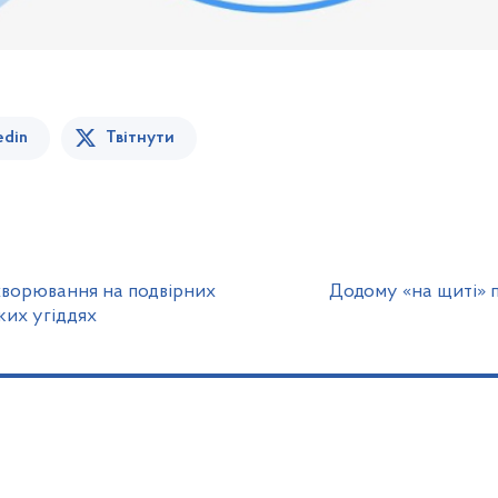
edin
Твітнути
ахворювання на подвірних
Додому «на щиті» 
ких угіддях