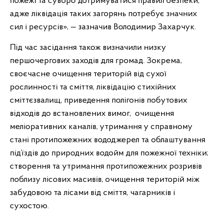
пожежі та суворо дотримуватися правил безпеки,
адже ліквідація таких загорянь потребує значних
сил і ресурсів», — зазначив Володимир Захарчук.
Під час засідання також визначили низку
першочергових заходів для громад. Зокрема,
своєчасне очищення територій від сухої
рослинності та сміття, ліквідацію стихійних
сміттєзвалищ, приведення полігонів побутових
відходів до встановлених вимог, очищення
меліоративних каналів, утримання у справному
стані протипожежних вододжерел та облаштування
під’їздів до природних водойм для пожежної техніки;
створення та утримання протипожежних розривів
поблизу лісових масивів, очищення територій між
забудовою та лісами від сміття, чагарників і
сухостою.