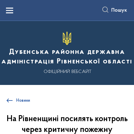
до
основного
Пошук
вмісту
Menu
Дубенська районна державна
адміністрація Рівненської області
ОФІЦІЙНИЙ ВЕБСАЙТ
Новини
На Рівненщині посилять контроль
через критичну пожежну