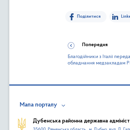
Поділитися
Link
Попередня
Благодійники з Італії пере
обладнання медзакладам 
Мапа порталу
Дубенська районна державна адмініст
35600, Рівненська область , м. Дубно, вул. Д. Гал