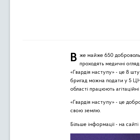
Вже майже 650 добровольців Рівненщини заповнили анкети в «Гвардію наступу». З них понад півтори сотні
проходять медичні огляд
«Гвардія наступу» - це 8 шт
бригад можна подати у 5 ЦНА
області працюють агітаційні
«Гвардія наступу» - це доб
свою землю.
Більше інформації - на сайті