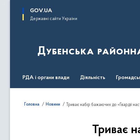
до
основного
GOV.UA
вмісту
Державні сайти України
Дубенська районна
РДА і органи влади
Діяльність
Громадсь
Головна
Новини
Триває набір бажаючих до «Гвардії на
Триває н