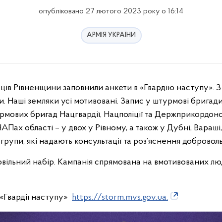
опубліковано 27 лютого 2023 року о 16:14
АРМІЯ УКРАЇНИ
и. Наші земляки усі мотивовані. Запис у штурмові бригад
урмових бригад Нацгвардії, Нацполіції та Держприкордон
Пах області – у двох у Рівному, а також у Дубні, Вараші, 
 групи, які надають консультації та роз’яснення добровол
ровільний набір. Кампанія спрямована на вмотивованих л
 «Гвардії наступу»
https://storm.mvs.gov.ua.