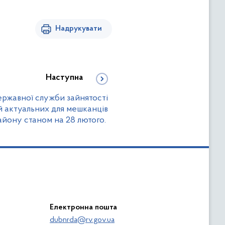
Надрукувати
Наступна
ержавної служби зайнятості
й актуальних для мешканців
йону станом на 28 лютого.
Електронна пошта
dubnrda@rv.gov.ua