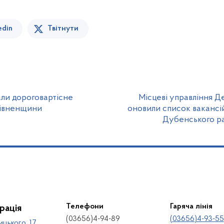
edin
Твітнути
дали дороговартісне
Місцеві управління Д
Рівненщини
оновили список вакансі
Дубенського ра
Телефони
Гаряча лінія
рація
(03656)4-94-89
(03656)4-93-55
ицького, 17