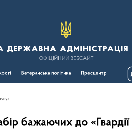
 державна адміністрація 
ОФІЦІЙНИЙ ВЕБСАЙТ
кості
Ветеранська політика
Пресцентр
ступу»
абір бажаючих до «Гвардії