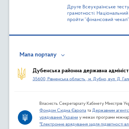
Друге Всеукраїнське тесту
грамотності: Національний
пройти “фінансовий чекап
Мапа порталу
Дубенська районна державна адмініст
35600, Рівненська область , м. Дубно, вул. Д. Гал
Власність Секретаріату Кабінету Міністрів У
Фондом Східна Європа
та
Державним агентс
урядування України
у межах програми міжнар
"Електронне врядування задля підзвітності вл