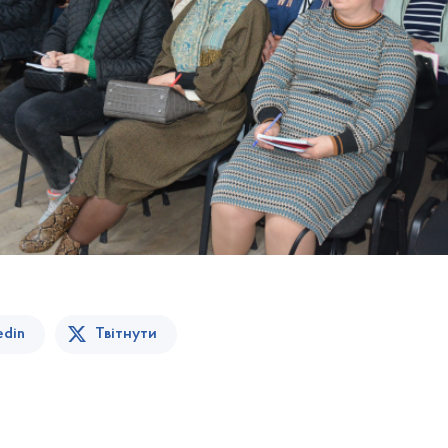
edin
Твітнути