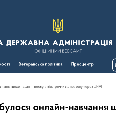
 державна адміністрація 
ОФІЦІЙНИЙ ВЕБСАЙТ
кості
Ветеранська політика
Пресцентр
авчання щодо надання послуги відстрочки від призову через ЦНАП
дбулося онлайн-навчання 