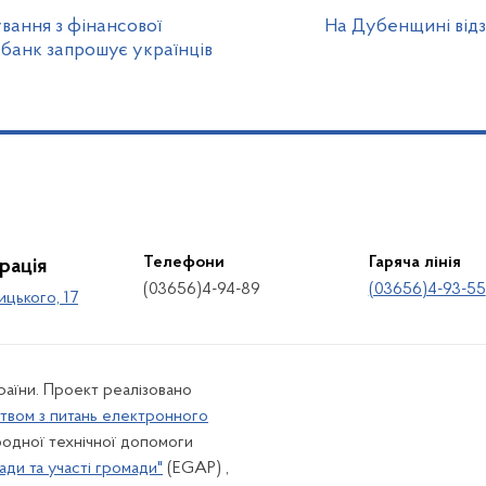
вання з фінансової
На Дубенщині відз
 банк запрошує українців
”
Телефони
Гаряча лінія
рація
(03656)4-94-89
(03656)4-93-55
ицького, 17
країни. Проект реалізовано
твом з питань електронного
одної технічної допомоги
ади та участі громади"
(EGAP) ,