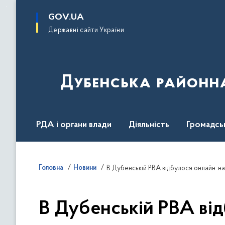
до
основного
GOV.UA
вмісту
Державні сайти України
Дубенська районна
РДА і органи влади
Діяльність
Громадсь
Головна
Новини
В Дубенській РВА відбулося онлайн-н
В Дубенській РВА ві