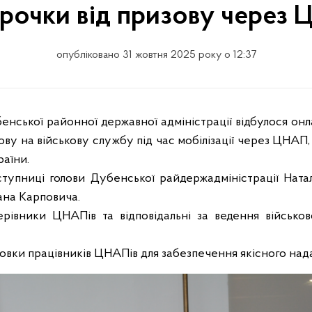
трочки від призову через
опубліковано 31 жовтня 2025 року о 12:37
енської районної державної адміністрації відбулося о
ову на військову службу під час мобілізації через ЦНАП
аїни.
аступниці голови Дубенської райдержадміністрації Нат
ана Карповича.
ерівники ЦНАПів та відповідальні за ведення військо
отовки працівників ЦНАПів для забезпечення якісного на