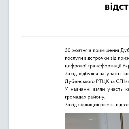
відс
30 жовтня в приміщенні Дуб
послуги відстрочки від приз
цифрової трансформації Укр
Захід відбувся за участі з
Дубенського РТЦК та СП Ів
У навчанні взяли участь к
громадах району.
Захід підвищив рівень підг