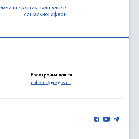
начили кращих працівників
соціальної сфери
Електронна пошта
dubnrda@rv.gov.ua