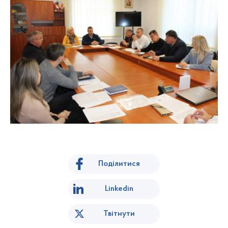
Поділитися
Linkedin
Твітнути