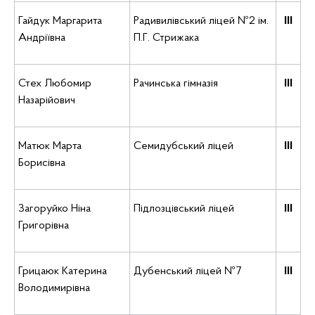
Гайдук Маргарита
Радивилівський ліцей №2 ім.
ІІІ
Андріївна
П.Г. Стрижака
Стех Любомир
Рачинська гімназія
ІІІ
Назарійович
Матюк Марта
Семидубський ліцей
ІІІ
Борисівна
Загоруйко Ніна
Підлозцівський ліцей
ІІІ
Григорівна
Грицаюк Катерина
Дубенський ліцей №7
ІІІ
Володимирівна