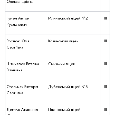
Олександрівна
Гумен Антон
Млинівський ліцей №2
ІІІ
Русланович
Рослюк Юлія
Козинський ліцей
ІІІ
Сергіївна
Штихалюк Віталіна
Смизький ліцей
ІІІ
Віталіївна
Стельмах Вікторія
Дубенський ліцей №5
ІІІ
Сергіївна
Демчук Анастасія
Пляшівський ліцей
ІІІ