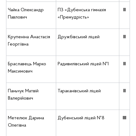
Чайка Олександр
ПЗ «Дубенська гімназія
ІІ
Павлович
«Премудрість»
Крупеніна Анастасія
Дружбівський ліцей
ІІ
Георгіївна
Браславець Марко
Радивилівський ліцей №1
ІІ
Максимович
Паньчук Матвій
Тараканівський ліцей
ІІ
Валерійович
Метелюк Дарина
Дубенський ліцей №8
ІІІ
Олегівна