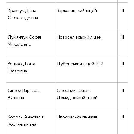
Кравчук Діана
Варковицький ліцей
ІІ
Олександрівна
Лук’янчук Софія
Новоселівський ліцей
ІІ
Миколаївна
Редько Даяна
Дубенський ліцей №2
ІІ
Назарівна
Сігней Варвара
Опорний заклад
ІІ
Юріївна
Демидівський ліцей
Король Анастасія
Плосківська гімназія
ІІ
Костянтинівна