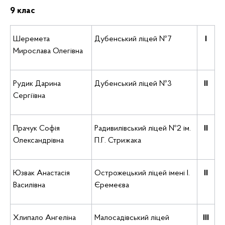
9 клас
Шеремета
Дубенський ліцей №7
І
Мирослава Олегівна
Рудик Дарина
Дубенський ліцей №3
ІІ
Сергіївна
Прачук Софія
Радивилівський ліцей №2 ім.
ІІ
Олександрівна
П.Г. Стрижака
Юзвак Анастасія
Острожецький ліцей імені І.
ІІ
Василівна
Єремеєва
Хлипало Ангеліна
Малосадівський ліцей
ІІІ