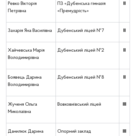
Ревко Вікторія
ПЗ «Дубенська гімназія
ІІ
Петрівна
«Премудрість»
Захарія Яна Василівна
Дубенський ліцей №7
ІІ
Хайчевська Марія
Дубенський ліцей №2
ІІ
Володимирівна
Боявець Дарина
Дубенський ліцей №8
ІІ
Володимирівна
Жученя Ольга
Вовковиївський ліцей
ІІІ
Миколаївна
Данилюк Дарина
Опорний заклад
ІІІ