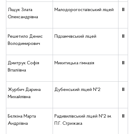
Ліщук Злата
Малодорогостаївський ліцей
ІІ
Олександрівна
Решетило Денис
Підзамчівський ліцей
ІІ
Володимирович
Дмитрук Софія
Микитицька гімназія
ІІ
Віталіївна
Журбич Дарина
Дубенський ліцей №2
ІІ
Михайлівна
Бєлкіна Марта
Радивилівський ліцей №2 ім.
ІІ
Андріївна
П.Г. Стрижака