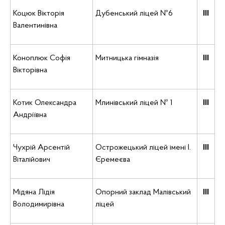
Коцюк Вікторія
Дубенський ліцей №6
ІІІ
Валентинівна
Коноплюк Софія
Митницька гімназія
ІІІ
Вікторівна
Котик Олександра
Млинівський ліцей № 1
ІІІ
Андріївна
Чухрій Арсентій
Острожецький ліцей імені І.
ІІІ
Віталійович
Єремеєва
Мідяна Лідія
Опорний заклад Малівський
ІІІ
Володимирівна
ліцей