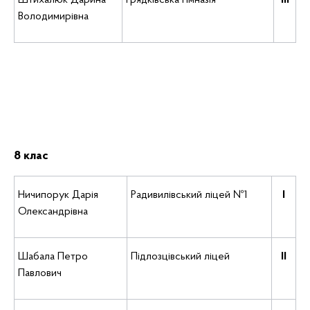
Штихалюк Дарина
Грядківська гімназія
ІІІ
Володимирівна
8 клас
Ничипорук Дарія
Радивилівський ліцей №1
І
Олександрівна
Шабала Петро
Підлозцівський ліцей
ІІ
Павлович