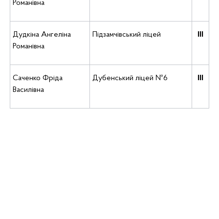
Романівна
Дудкіна Ангеліна
Підзамчівський ліцей
ІІІ
Романівна
Саченко Фріда
Дубенський ліцей №6
ІІІ
Василівна