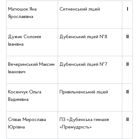
Матюшок Яна
Ситненський ліцей
І
Ярославівна
Дужик Соломія
Дубенський ліцей №8
ІІ
Іванівна
Вечеринський Максим
Дубенський ліцей №7
ІІ
Іванович
Косенчук Ольга
Привільненський ліцей
ІІ
Вадимівна
Співак Мирослава
ПЗ «Дубенська гімназія
ІІ
Юріївна
«Премудрість»