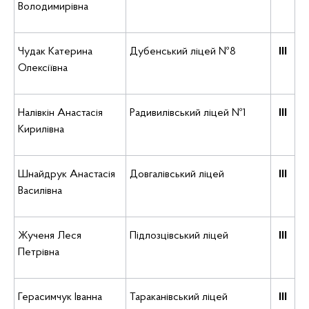
Володимирівна
Чудак Катерина
Дубенський ліцей №8
ІІІ
Олексіївна
Налівкін Анастасія
Радивилівський ліцей №1
ІІІ
Кирилівна
Шнайдрук Анастасія
Довгалівський ліцей
ІІІ
Василівна
Жученя Леся
Підлозцівський ліцей
ІІІ
Петрівна
Герасимчук Іванна
Тараканівський ліцей
ІІІ