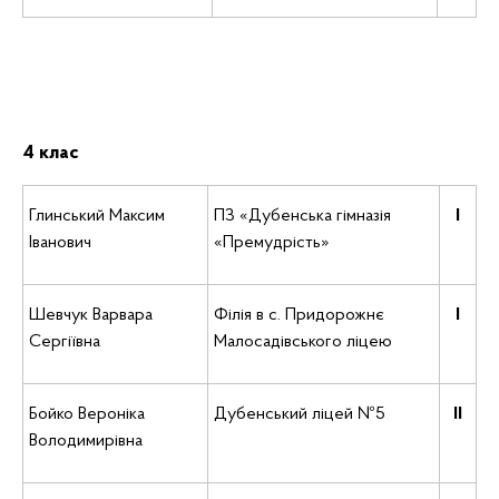
4 клас
Глинський Максим
ПЗ «Дубенська гімназія
І
Іванович
«Премудрість»
Шевчук Варвара
Філія в с. Придорожнє
І
Сергіївна
Малосадівського ліцею
Бойко Вероніка
Дубенський ліцей №5
ІІ
Володимирівна