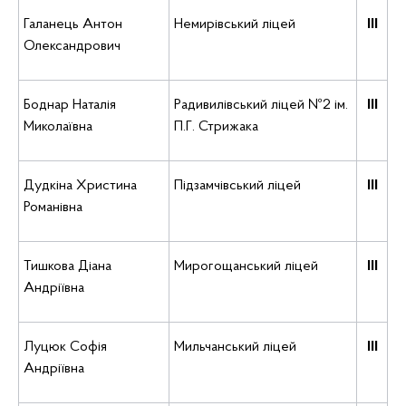
Галанець Антон
Немирівський ліцей
ІІІ
Олександрович
Боднар Наталія
Радивилівський ліцей №2 ім.
ІІІ
Миколаївна
П.Г. Стрижака
Дудкіна Христина
Підзамчівський ліцей
ІІІ
Романівна
Тишкова Діана
Мирогощанський ліцей
ІІІ
Андріївна
Луцюк Софія
Мильчанський ліцей
ІІІ
Андріївна