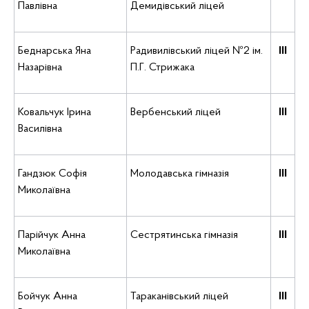
Павлівна
Демидівський ліцей
Беднарська Яна
Радивилівський ліцей №2 ім.
ІІІ
Назарівна
П.Г. Стрижака
Ковальчук Ірина
Вербенський ліцей
ІІІ
Василівна
Гандзюк Софія
Молодавська гімназія
ІІІ
Миколаївна
Парійчук Анна
Сестрятинська гімназія
ІІІ
Миколаївна
Бойчук Анна
Тараканівський ліцей
ІІІ