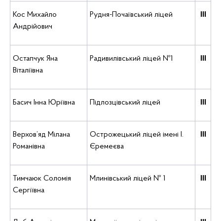
Кос Михайло
Рудня-Почаївський ліцей
ІІІ
Андрійович
Остапчук Яна
Радивилівський ліцей №1
ІІІ
Віталіївна
Басич Інна Юріївна
Підлозцівський ліцей
ІІІ
Верхов’яд Мілана
Острожецький ліцей імені І.
ІІІ
Романівна
Єремеєва
Тимчаюк Соломія
Млинівський ліцей № 1
ІІІ
Сергіївна