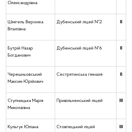
Олександрівна
Шмігель Вероніка
Дубенський ліцей №2
ІІ
Віталіївна
Бутрій Назар
Дубенський ліцей №6
ІІ
Богданович
Черешньовський
Сестрятинська гімназія
ІІ
Максим Юрійович
Ступницька Марія
Привільненський ліцей
ІІІ
Миколаївна
Кульгук Юліана
Стовпецький ліцей
ІІІ