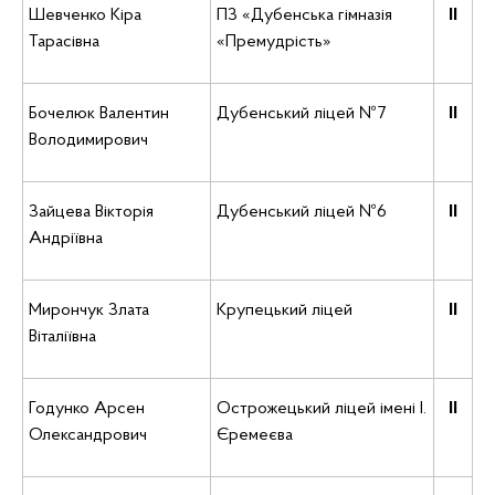
Шевченко Кіра
ПЗ «Дубенська гімназія
ІІ
Тарасівна
«Премудрість»
Бочелюк Валентин
Дубенський ліцей №7
ІІ
Володимирович
Зайцева Вікторія
Дубенський ліцей №6
ІІ
Андріївна
Мирончук Злата
Крупецький ліцей
ІІ
Віталіївна
Годунко Арсен
Острожецький ліцей імені І.
ІІ
Олександрович
Єремеєва