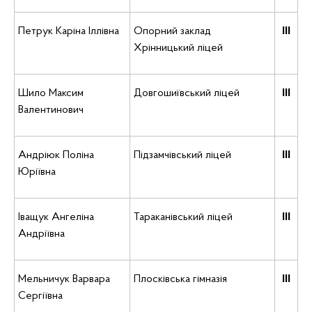
Петрук Каріна Іллівна
Опорний заклад
ІІІ
Хрінницький ліцей
Шило Максим
Довгошиївський ліцей
ІІІ
Валентинович
Андріюк Поліна
Підзамчівський ліцей
ІІІ
Юріївна
Іващук Ангеліна
Тараканівський ліцей
ІІІ
Андріївна
Мельничук Варвара
Плосківська гімназія
ІІІ
Сергіївна