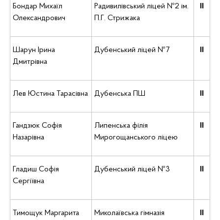
Бондар Михаїл
Радивилівський ліцей №2 ім.
ІІ
Олександрович
П.Г. Стрижака
Шарун Ірина
Дубенський ліцей №7
ІІ
Дмитрівна
Лев Юстина Тарасівна
Дубенська ПШ
ІІ
Гандзюк Софія
Липенська філія
ІІ
Назарівна
Мирогощанського ліцею
Гладиш Софія
Дубенський ліцей №3
ІІ
Сергіївна
Тимощук Маргарита
Миколаївська гімназія
ІІ