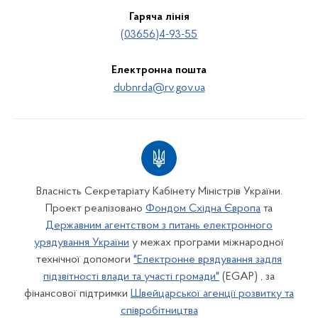
Гаряча лінія
(03656)4-93-55
Електронна пошта
dubnrda@rv.gov.ua
Власність Секретаріату Кабінету Міністрів України.
Проект реалізовано
Фондом Східна Європа
та
Державним агентством з питань електронного
урядування України
у межах програми міжнародної
технічної допомоги
"Електронне врядування задля
підзвітності влади та участі громади"
(EGAP) , за
фінансової підтримки
Швейцарської агенції розвитку та
співробітництва