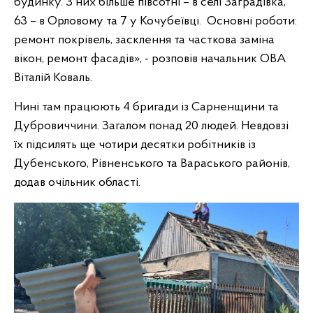
будинку. З них більше півсотні – в селі Заградівка,
63 – в Орловому та 7 у Кочубеївці. Основні роботи:
ремонт покрівель, засклення та часткова заміна
вікон, ремонт фасадів», - розповів начальник ОВА
Віталій Коваль.
Нині там працюють 4 бригади із Сарненщини та
Дубровиччини. Загалом понад 20 людей. Невдовзі
їх підсилять ще чотири десятки робітників із
Дубенського, Рівненського та Вараського районів,
додав очільник області.