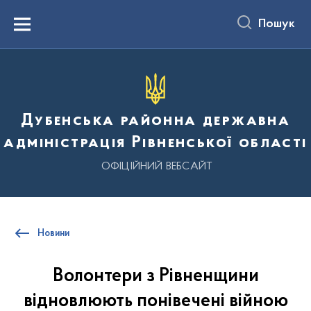
до
основного
Пошук
вмісту
Menu
Дубенська районна державна
адміністрація Рівненської області
ОФІЦІЙНИЙ ВЕБСАЙТ
Новини
Волонтери з Рівненщини
відновлюють понівечені війною