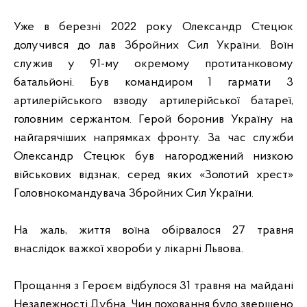
Уже в березні 2022 року Олександр Стецюк
долучився до лав Збройних Сил України. Воїн
служив у 91-му окремому протитанковому
батальйоні. Був командиром 1 гармати 3
артилерійського взводу артилерійської батареї,
головним сержантом. Герой боронив Україну на
найгарячіших напрямках фронту. За час служби
Олександр Стецюк був нагороджений низкою
військових відзнак, серед яких «Золотий хрест»
Головнокомандувача Збройних Сил України.
На жаль, життя воїна обірвалося 27 травня
внаслідок важкої хвороби у лікарні Львова.
Прощання з Героєм відбулося 31 травня на майдані
Незалежності Дубна. Чин поховання було звершено