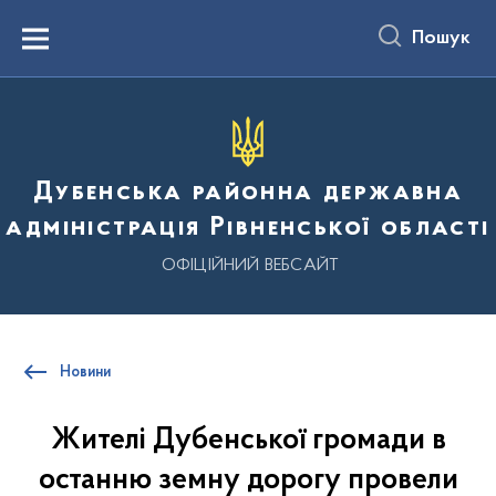
до
основного
Пошук
вмісту
Menu
Дубенська районна державна
адміністрація Рівненської області
ОФІЦІЙНИЙ ВЕБСАЙТ
Новини
Жителі Дубенської громади в
останню земну дорогу провели