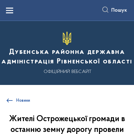
до
основного
Пошук
вмісту
Menu
Дубенська районна державна
адміністрація Рівненської області
ОФІЦІЙНИЙ ВЕБСАЙТ
Новини
Жителі Острожецької громади в
останню земну дорогу провели