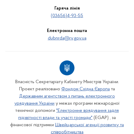
Гаряча лінія
(03656)4-93-55
Електронна пошта
dubnrda@rv.gov.ua
Власність Секретаріату Кабінету Міністрів України.
Проект реалізовано
Фондом Східна Європа
та
Державним агентством з питань електронного
урядування України
у межах програми міжнародної
технічної допомоги
"Електронне врядування задля
підзвітності влади та участі громади"
(EGAP) , за
фінансової підтримки
Швейцарської агенції розвитку та
співробітництва