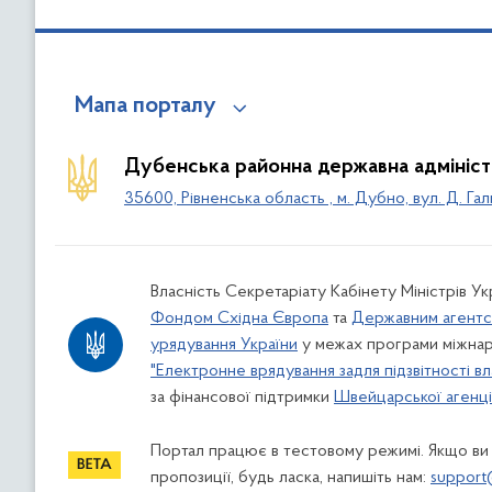
Мапа порталу
Дубенська районна державна адмініст
35600, Рівненська область , м. Дубно, вул. Д. Гал
Власність Секретаріату Кабінету Міністрів У
Фондом Східна Європа
та
Державним агентс
урядування України
у межах програми міжнар
"Електронне врядування задля підзвітності вл
за фінансової підтримки
Швейцарської агенції
Портал працює в тестовому режимі. Якщо ви
пропозиції, будь ласка, напишіть нам:
support