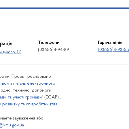
Телефони
Гаряча лінія
рація
(03656)4-94-89
(03656)4-93-55
ицького, 17
країни. Проект реалізовано
твом з питань електронного
одної технічної допомоги
ади та участі громади"
(EGAP) ,
 розвитку та співробітництва
 маєте зауваження або
@kmu.gov.ua