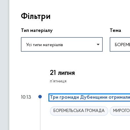
П
Фільтри
р
о
п
Тип матеріалу
Тема
у
с
Усі типи матеріалів
БОРЕМ
т
и
П
т
о
и
21 липня
в
ф
е
п’ятниця
і
р
л
н
10:13
Три громади Дубенщини отримали 
ь
у
т
т
БОРЕМЕЛЬСЬКА ГРОМАДА
МИРОГО
р
и
и
с
ь