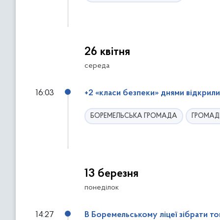
26 квітня
середа
16:03
+2 «класи безпеки» днями відкрил
БОРЕМЕЛЬСЬКА ГРОМАДА
ГРОМАД
13 березня
понеділок
14:27
В Боремельському ліцеї зібрати т