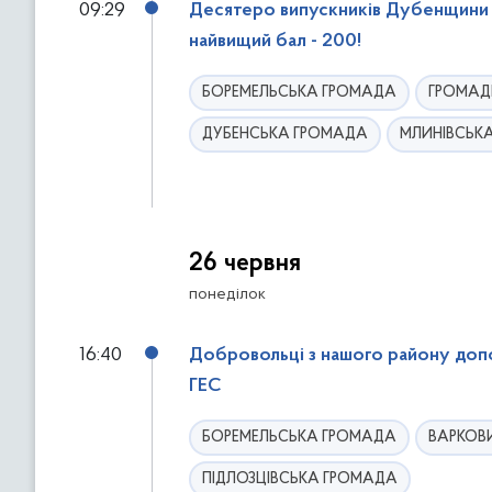
09:29
Десятеро випускників Дубенщини 
д
найвищий бал - 200!
о
ф
БОРЕМЕЛЬСЬКА ГРОМАДА
ГРОМАД
і
л
ДУБЕНСЬКА ГРОМАДА
МЛИНІВСЬК
ь
т
р
і
в
26 червня
понеділок
16:40
Добровольці з нашого району допо
ГЕС
БОРЕМЕЛЬСЬКА ГРОМАДА
ВАРКОВ
ПІДЛОЗЦІВСЬКА ГРОМАДА