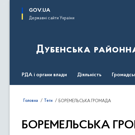
до
основного
GOV.UA
вмісту
Державні сайти України
Дубенська районна
РДА і органи влади
Діяльність
Громадсь
Головна
Теги
БОРЕМЕЛЬСЬКА ГРОМАДА
БОРЕМЕЛЬСЬКА ГР