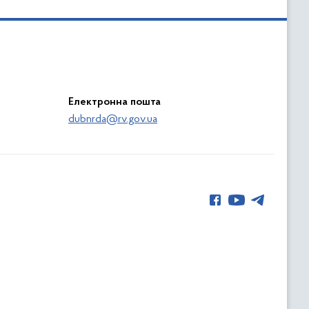
Електронна пошта
dubnrda@rv.gov.ua