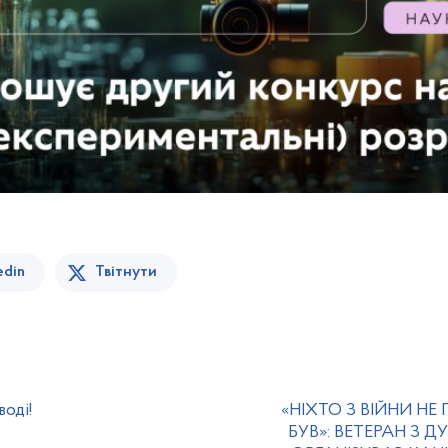
edin
Твітнути
оді!
«НІХТО З ВІЙНИ НЕ
БУВ»: ВЕТЕРАН З 