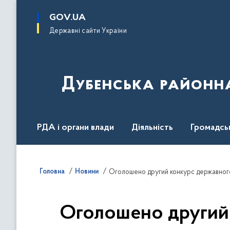
до
основного
GOV.UA
вмісту
Державні сайти України
Дубенська районна
РДА і органи влади
Діяльність
Громадсь
Головна
Новини
Оголошено другий конкурс державного
Оголошено другий 