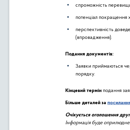
спроможність перевищит
потенціал покращення х
перспективність доведе
(впровадження).
Подання документів:
Заявки приймаються ч
порядку.
Кінцевий термін
подання зая
Більше деталей за
посиланн
Очікується оголошення друг
Інформація буде оприлюдне