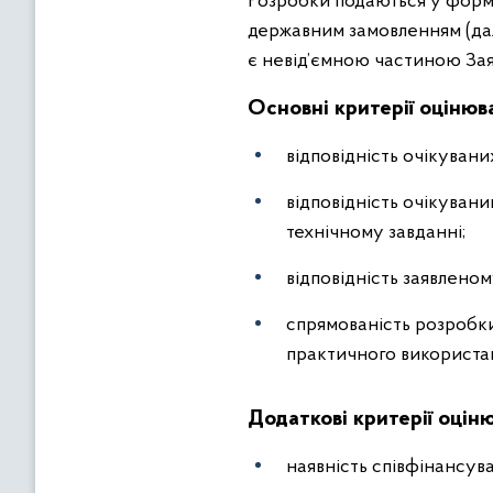
Розробки подаються у формі
державним замовленням (дал
є невід’ємною частиною Зая
Основні критерії оцінюв
відповідність очікуван
відповідність очікуван
технічному завданні;
відповідність заявленом
спрямованість розробки
практичного використа
Додаткові критерії оцін
наявність співфінансува