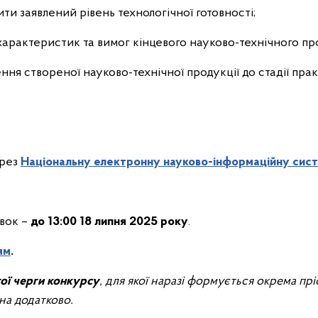
и заявлений рівень технологічної готовності;
арактеристик та вимог кінцевого науково-технічного пр
ння створеної науково-технічної продукції до стадії пр
ерез
Національну електронну науково-інформаційну сис
вок –
до 13:00 18 липня 2025 року
.
ям
.
ої черги конкурсу
, для якої наразі формується окрема пр
на додатково.