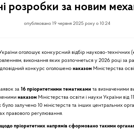
ні розробки за новим мех
опубліковано 19 червня 2025 року о 10:24
и України оголошує конкурсний відбір науково-технічних
вленням, виконання яких розпочнеться у 2026 році за р
Відповідний конкурс оголошено
наказом
Міністерства осві
заявок за
16 пріоритетними тематиками
та визначеними в
дженими
наказом
Міністерства освіти і науки України від 
було залучено 10 міністерств та інших центральних орган
рах правового регулювання.
 щодо пріоритетних напрямів сформовано такими органа