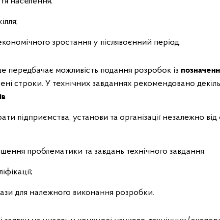
тя населення;
ілля;
кономічного зростання у післявоєнний період.
е передбачає можливість подання розробок із
позначенн
чені строки. У технічних завданнях рекомендовано декільк
ів
.
ати підприємства, установи та організації незалежно від
рішення проблематики та завдань технічного завдання;
іфікації;
бази для належного виконання розробки.