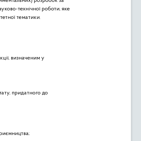
риментальних) розробок за
уково-технічної роботи, яке
тетної тематики.
кції, визначеним у
тату, придатного до
приємництва;