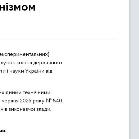
анізмом
 (експериментальних)
ахунок коштів державного
ти і науки України від
ихідними технічними
11 червня 2025 року № 840.
ів виконавчої влади,
ми: