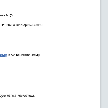
одукту;
актичного використання
тему
в установленому
іоритетна тематика.