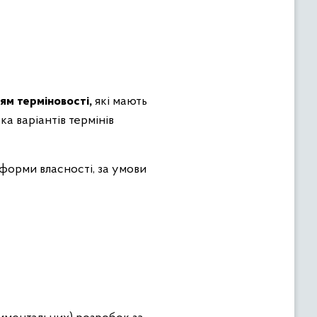
ям терміновості,
які мають
а варіантів термінів
 форми власності, за умови