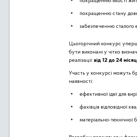
покращенню якості жит
покращенню стану довк
забезпеченню сталого е
Цьогорічний конкурс уперш
бути виконані у чітко визна
реалізації:
від 12 до 24 місяц
Участь у конкурсі можуть бр
наявності:
ефективної ідеї для ви
фахівців відповідної квал
матеріально-технічної 