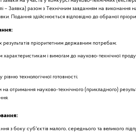
 заявки на участь у конкурсі науково-технічних (експе
і – Заявка) разом з Технічним завданням на виконання на
вки. Подання здійснюється відповідно до обраної пріори
ання:
их результатів пріоритетним державним потребам;
им характеристикам і вимогам до науково-технічної проду
у рівню технологічної готовності;
 на отримання науково-технічного (прикладного) резуль
ння.
ювання:
ння з боку суб'єктів малого, середнього та великого під